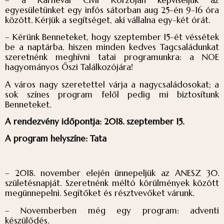
egyesületünket egy infós sátorban aug 25-én 9-16 óra
között. Kérjük a segítséget, aki vállalna egy-két órát.
– Kérünk Benneteket, hogy szeptember 15-ét véssétek
be a naptárba, hiszen minden kedves Tagcsaládunkat
szeretnénk meghívni tatai programunkra: a NOE
hagyományos Őszi Találkozójára!
A város nagy szeretettel várja a nagycsaládosokat; a
sok színes program felől pedig mi biztosítunk
Benneteket.
A rendezvény időpontja: 2018. szeptember 15.
A program helyszíne: Tata
– 2018. november elején ünnepeljük az ANESZ 30.
születésnapját. Szeretnénk méltó körülmények között
megünnepelni. Segítőket és résztvevőket várunk.
– Novemberben még egy program: adventi
készülődés.