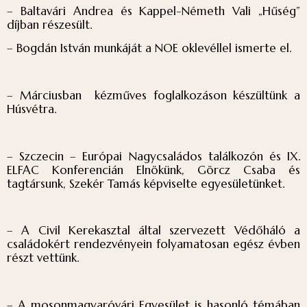
– Baltavári Andrea és Kappel-Németh Vali „Hűség”
díjban részesült.
– Bogdán István munkáját a NOE oklevéllel ismerte el.
– Márciusban kézműves foglalkozáson készültünk a
Húsvétra.
– Szczecin – Európai Nagycsaládos találkozón és IX.
ELFAC Konferencián Elnökünk, Görcz Csaba és
tagtársunk, Szekér Tamás képviselte egyesületünket.
– A Civil Kerekasztal által szervezett Védőháló a
családokért rendezvényein folyamatosan egész évben
részt vettünk.
– A mosonmagyaróvári Egyesület is hasonló témában