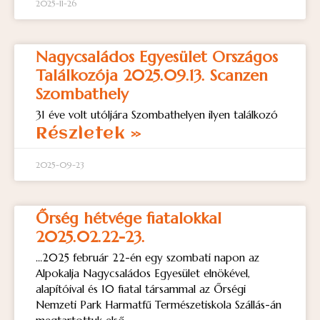
2025-11-26
Nagycsaládos Egyesület Országos
Találkozója 2025.09.13. Scanzen
Szombathely
31 éve volt utóljára Szombathelyen ilyen találkozó
Részletek »
2025-09-23
Őrség hétvége fiatalokkal
2025.02.22-23.
…2025 február 22-én egy szombati napon az
Alpokalja Nagycsaládos Egyesület elnökével,
alapítóival és 10 fiatal társammal az Őrségi
Nemzeti Park Harmatfű Természetiskola Szállás-án