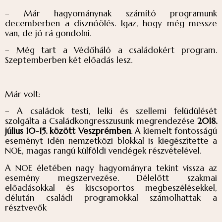
– Már hagyománynak számító programunk
decemberben a disznóölés. Igaz, hogy még messze
van, de jó rá gondolni.
– Még tart a Védőháló a családokért program.
Szeptemberben két előadás lesz.
Már volt:
– A családok testi, lelki és szellemi felüdülését
szolgálta a Családkongresszusunk megrendezése
2018.
július 10-15. között Veszprémben
. A kiemelt fontosságú
eseményt idén nemzetközi blokkal is kiegészítette a
NOE, magas rangú külföldi vendégek részvételével.
A NOE életében nagy hagyományra tekint vissza az
esemény megszervezése. Délelőtt szakmai
előadásokkal és kiscsoportos megbeszélésekkel,
délután családi programokkal számolhattak a
résztvevők