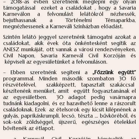
– 2018-as évben szeretnénk meglepni egy olyan
támogatással ezeket a családokat , hogy a Savaria
Karneválon a felvonulást lelátókról nézhessék,
bejuthassanak a Történelmi Témaparkba,
megnézhessenek a Karneváli Színházban előadást.
Szintén lelátó jeggyel szeretnénk támogatni azokat a
családokat, akik évek óta önkéntesként segítik az
ANESZ munkáját, ott vannak a városi rendezvényeken,
Civil Napon, Savaria Karnevál Civil Korzóján és
képviseli az egyesületünket a felvonuláson.
– Ebben szeretnénk segíteni a
„Főzzünk együtt”
programmal. Minden második szombaton 30 fő
részvételével, szakképzett, tapasztalt szakáccsal
készítenénk menüket, amit együtt fogyasztanának el
az egyesületben. 30 adagot pedig vasárnapra
tudnánk kiadagolni, és ez hazavihető lenne a rászorult
családoknak. Ezek az ételsorok egy kicsit kilépnének a
gulyás, paprikáskrumpli, lecsó, tészta … bűvköréből, és
sok-sok zöldséggel, újszerű, egészséges ételekkel
bővítenék az étlapot.
– a Karnevál Civil Korzóján képviseljük az