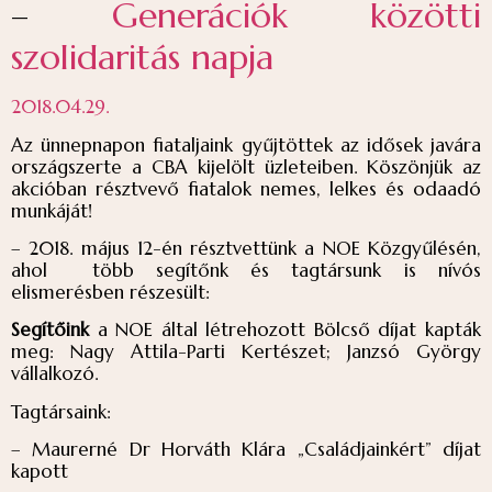
–
Generációk közötti
szolidaritás napja
2018.04.29.
Az ünnepnapon fiataljaink gyűjtöttek az idősek javára
országszerte a CBA kijelölt üzleteiben. Köszönjük az
akcióban résztvevő fiatalok nemes, lelkes és odaadó
munkáját!
– 2018. május 12-én résztvettünk a NOE Közgyűlésén,
ahol több segítőnk és tagtársunk is nívós
elismerésben részesült:
Segítőink
a NOE által létrehozott Bölcső díjat kapták
meg: Nagy Attila-Parti Kertészet; Janzsó György
vállalkozó.
Tagtársaink:
– Maurerné Dr Horváth Klára „Családjainkért” díjat
kapott