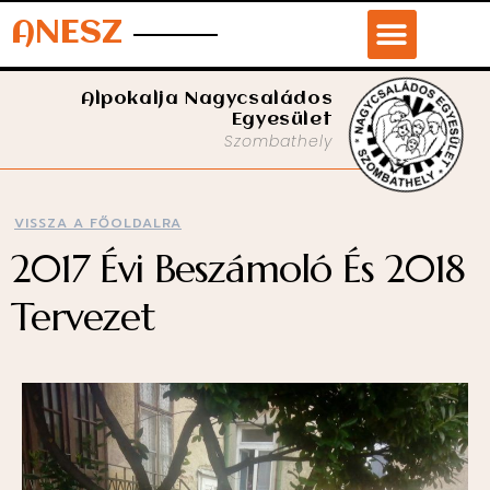
ANESZ
Alpokalja Nagycsaládos
Egyesület
Szombathely
VISSZA A FŐOLDALRA
2017 Évi Beszámoló És 2018
Tervezet