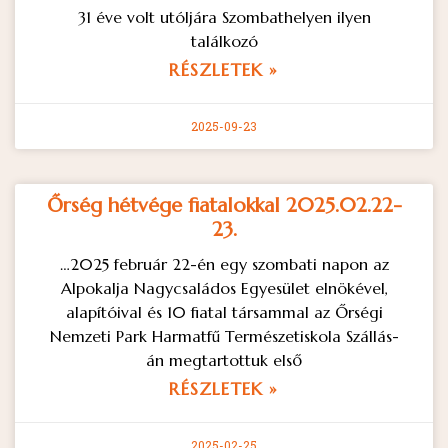
31 éve volt utóljára Szombathelyen ilyen
találkozó
RÉSZLETEK »
2025-09-23
Őrség hétvége fiatalokkal 2025.02.22-
23.
…2025 február 22-én egy szombati napon az
Alpokalja Nagycsaládos Egyesület elnökével,
alapítóival és 10 fiatal társammal az Őrségi
Nemzeti Park Harmatfű Természetiskola Szállás-
án megtartottuk első
RÉSZLETEK »
2025-02-25