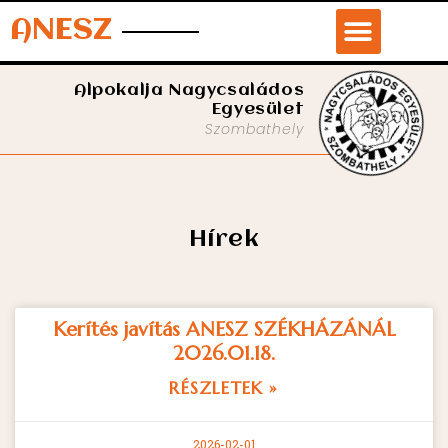
ANESZ
Alpokalja Nagycsaládos
Egyesület
Szombathely
Hírek
Kerítés javítás ANESZ SZÉKHÁZÁNÁL
2026.01.18.
RÉSZLETEK »
2026-02-01