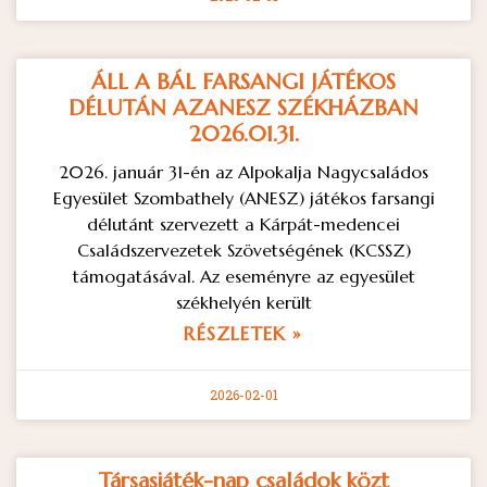
ÁLL A BÁL FARSANGI JÁTÉKOS
DÉLUTÁN AZANESZ SZÉKHÁZBAN
2026.01.31.
2026. január 31-én az Alpokalja Nagycsaládos
Egyesület Szombathely (ANESZ) játékos farsangi
délutánt szervezett a Kárpát-medencei
Családszervezetek Szövetségének (KCSSZ)
támogatásával. Az eseményre az egyesület
székhelyén került
RÉSZLETEK »
2026-02-01
Társasjáték-nap családok közt