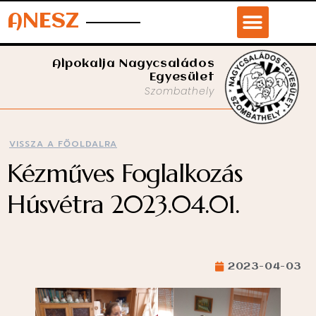
ANESZ
Alpokalja Nagycsaládos
Egyesület
Szombathely
VISSZA A FŐOLDALRA
Kézműves Foglalkozás
Húsvétra 2023.04.01.
2023-04-03