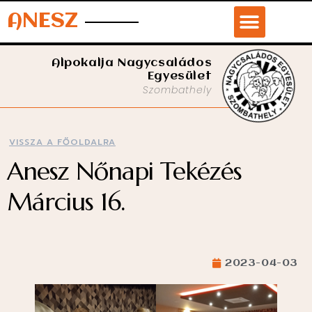
ANESZ
Alpokalja Nagycsaládos
Egyesület
Szombathely
VISSZA A FŐOLDALRA
Anesz Nőnapi Tekézés
Március 16.
2023-04-03