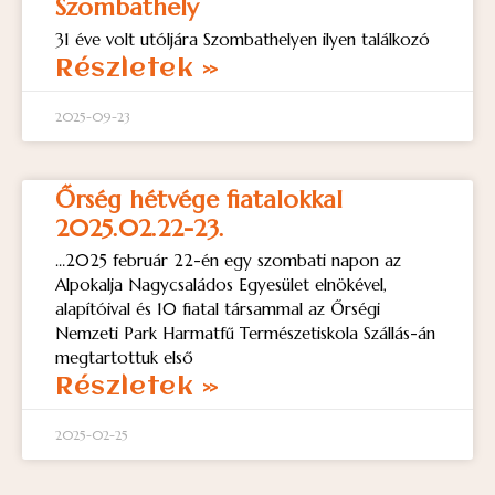
Szombathely
31 éve volt utóljára Szombathelyen ilyen találkozó
Részletek »
2025-09-23
Őrség hétvége fiatalokkal
2025.02.22-23.
…2025 február 22-én egy szombati napon az
Alpokalja Nagycsaládos Egyesület elnökével,
alapítóival és 10 fiatal társammal az Őrségi
Nemzeti Park Harmatfű Természetiskola Szállás-án
megtartottuk első
Részletek »
2025-02-25