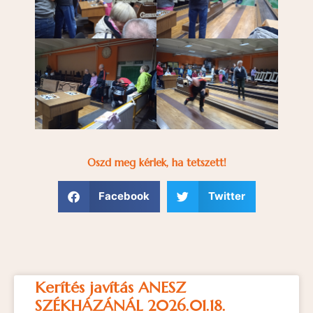
Oszd meg kérlek, ha tetszett!
Facebook
Twitter
Kerítés javítás ANESZ
SZÉKHÁZÁNÁL 2026.01.18.