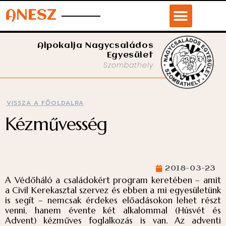
ANESZ
Alpokalja Nagycsaládos
Egyesület
Szombathely
VISSZA A FŐOLDALRA
Kézművesség
2018-03-23
A Védőháló a családokért program keretében – amit
a Civil Kerekasztal szervez és ebben a mi egyesületünk
is segít – nemcsak érdekes előadásokon lehet részt
venni, hanem évente két alkalommal (Húsvét és
Advent) kézműves foglalkozás is van. Az adventi