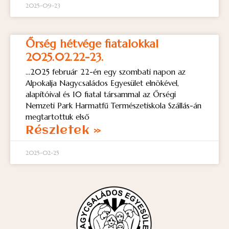
2025-09-23
Őrség hétvége fiatalokkal
2025.02.22-23.
…2025 február 22-én egy szombati napon az
Alpokalja Nagycsaládos Egyesület elnökével,
alapítóival és 10 fiatal társammal az Őrségi
Nemzeti Park Harmatfű Természetiskola Szállás-án
megtartottuk első
Részletek »
2025-02-25