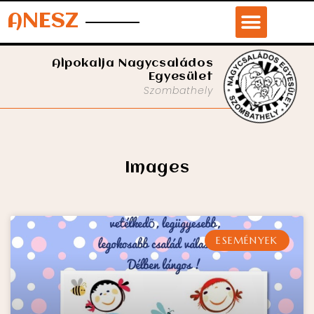
ANESZ
Alpokalja Nagycsaládos
Egyesület
Szombathely
Images
ESEMÉNYEK