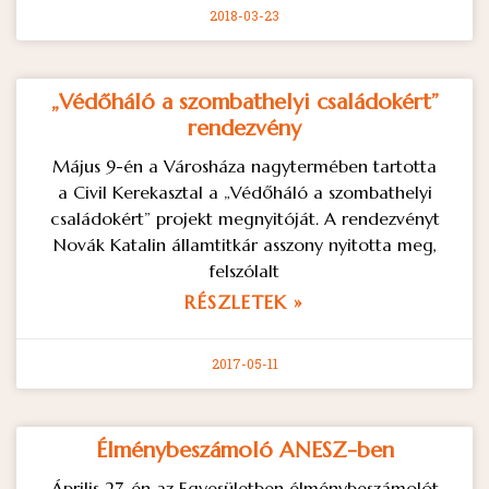
2018-03-23
„Védőháló a szombathelyi családokért”
rendezvény
Május 9-én a Városháza nagytermében tartotta
a Civil Kerekasztal a „Védőháló a szombathelyi
családokért” projekt megnyitóját. A rendezvényt
Novák Katalin államtitkár asszony nyitotta meg,
felszólalt
RÉSZLETEK »
2017-05-11
Élménybeszámoló ANESZ-ben
Április 27-én az Egyesületben élménybeszámolót