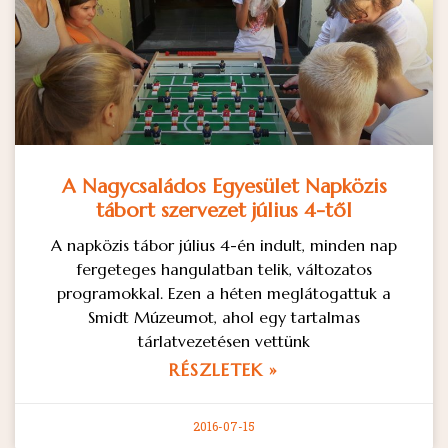
A Nagycsaládos Egyesület Napközis
tábort szervezet július 4-től
A napközis tábor július 4-én indult, minden nap
fergeteges hangulatban telik, változatos
programokkal. Ezen a héten meglátogattuk a
Smidt Múzeumot, ahol egy tartalmas
tárlatvezetésen vettünk
RÉSZLETEK »
2016-07-15