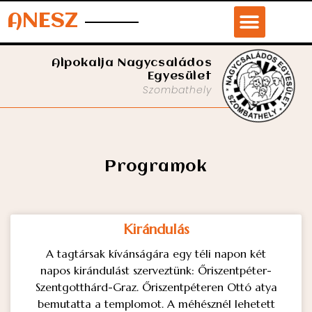
ANESZ
Alpokalja Nagycsaládos
Egyesület
Szombathely
Programok
Kirándulás
A tagtársak kívánságára egy téli napon két
napos kirándulást szerveztünk: Őriszentpéter-
Szentgotthárd-Graz. Őriszentpéteren Ottó atya
bemutatta a templomot. A méhésznél lehetett