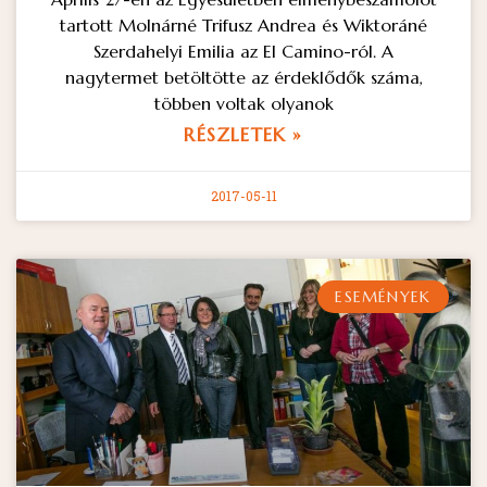
tartott Molnárné Trifusz Andrea és Wiktoráné
Szerdahelyi Emilia az El Camino-ról. A
nagytermet betöltötte az érdeklődők száma,
többen voltak olyanok
RÉSZLETEK »
2017-05-11
ESEMÉNYEK